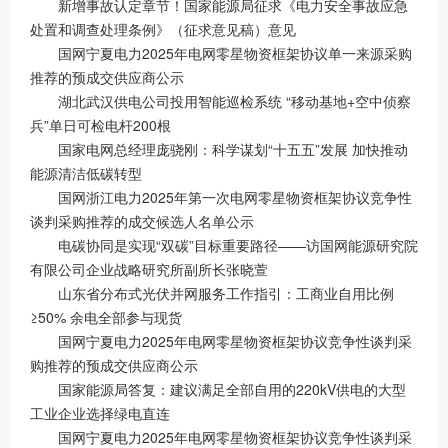
新增事故认定章节！国家能源局征求《电力安全事故应急
处置和调查处理条例》（征求意见稿）意见
国网宁夏电力2025年电网零星物资框架协议单一来源采购
推荐的预成交供应商公示
湖北武汉供电公司投用智能巡检系统 “移动基地+空中侦察
兵”单日可检电杆200根
国家电网总经理庞骁刚：科学谋划“十五五”发展 加快推动
能源清洁低碳转型
国网浙江电力2025年第一次电网零星物资框架协议竞争性
谈判采购推荐的成交候选人名单公示
电碳协同是实现“双碳”目标重要路径——访国网能源研究院
有限公司企业战略研究所副所长张晓萱
山东省分布式光伏并网服务工作指引：工商业自用比例
≥50% 余电全部参与现货
国网宁夏电力2025年电网零星物资框架协议竞争性谈判采
购推荐的预成交供应商公示
国家能源局答复：建议满足全部自用的220kV供电的大型
工业企业选择绿电直连
国网宁夏电力2025年电网零星物资框架协议竞争性谈判采