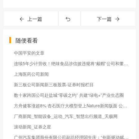
上一篇
下一篇
随便看看
中国平安的文章
连续5年少计营收！绝味食品涉信披违规将“戴帽”公司和董事长等被罚850万元
上海医药公司新闻
新三板公司新闻新三板股票-证券时报栏目
数十家跨国公司赴盐城“零碳之约” 共建“绿电+”产业生态圈
方舟健客涨超8% 杏石医疗大模型登上Nature新闻版面 公司AI慢病管理模式出圈海外
厂商新闻_智能设备_运动_汽车_智慧出行频道_天极网
滚动新闻_证券之星
广州汽车集团股份有限公司副总经理閤先庆：“创新驱动赋能新广汽”