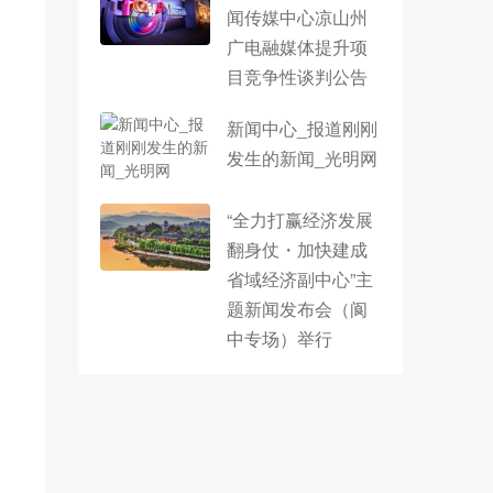
闻传媒中心凉山州
广电融媒体提升项
目竞争性谈判公告
新闻中心_报道刚刚
发生的新闻_光明网
“全力打赢经济发展
翻身仗・加快建成
省域经济副中心”主
题新闻发布会（阆
中专场）举行