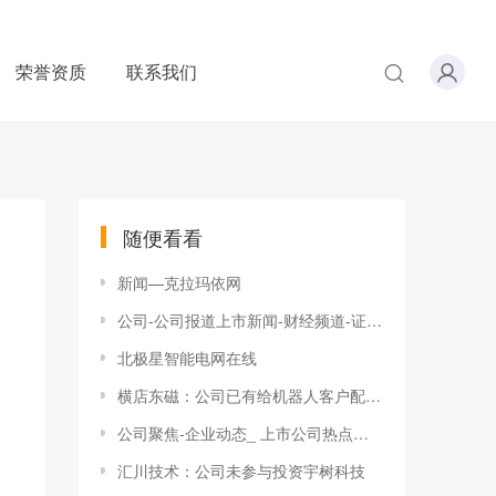
荣誉资质
联系我们
随便看看
新闻—克拉玛依网
公司-公司报道上市新闻-财经频道-证券之星-读懂财经新闻
北极星智能电网在线
横店东磁：公司已有给机器人客户配套供应充电单元和EMC滤波单元等产品
公司聚焦-企业动态_ 上市公司热点资讯_前瞻财经 - 前瞻网
汇川技术：公司未参与投资宇树科技