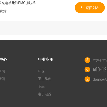
充电单元和EMC滤波单
返回列表
量发货
中心
行业应用
广东省广
400-12
新闻
环保
新闻
卫生防疫
demo@a
食品
电子电器