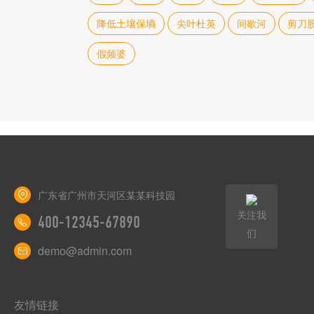
降低土壤保墒
尖叶杜英
间歇河
剪刀
假频婆
广东省广州市天河区某某科技园
关注我
400-12345-67890
们
demo@admin.com
友情链接