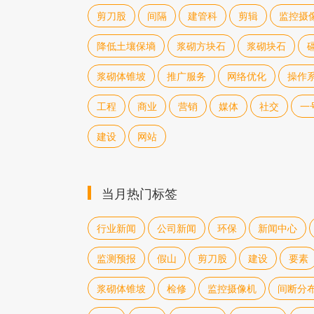
剪刀股
间隔
建管科
剪辑
监控摄
降低土壤保墒
浆砌方块石
浆砌块石
浆砌体锥坡
推广服务
网络优化
操作
工程
商业
营销
媒体
社交
一
建设
网站
当月热门标签
行业新闻
公司新闻
环保
新闻中心
监测预报
假山
剪刀股
建设
要素
浆砌体锥坡
检修
监控摄像机
间断分