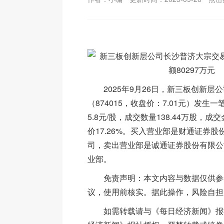
2025年9月26日，新三板创新层
（874015，收盘价：7.01元）发生
5.8元/股，成交数量138.44万股，成交
价17.26%。买入营业部是财通证券
司，卖出营业部是诚通证券股份有限公
业部。
免责声明：本文内容与数据仅供参
议，使用前核实。据此操作，风险自担
如需转载请与《每日经济新闻》报