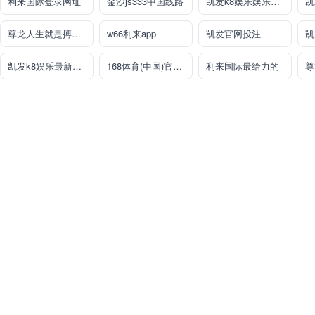
利来国际登录网址
金沙js333中国线路
凯发k8娱乐娱乐手机版
凯
尊龙人生就是搏的客服电话是多少
w66利来app
凯发官网投注
凯
凯发k8娱乐最新登录地址
168体育(中国)官方网站
利来国际最给力的