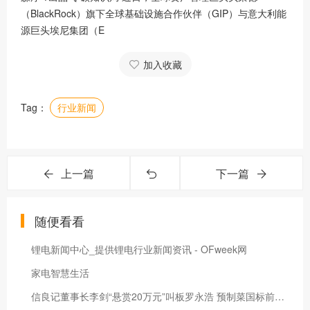
（BlackRock）旗下全球基础设施合作伙伴（GIP）与意大利能
源巨头埃尼集团（E
加入收藏
Tag：
行业新闻
上一篇
下一篇
随便看看
锂电新闻中心_提供锂电行业新闻资讯 - OFweek网
家电智慧生活
信良记董事长李剑“悬赏20万元”叫板罗永浩 预制菜国标前夜餐饮人现实困境求解