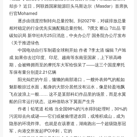
却步？ 近日，阿联酋国家能源巨头马斯达尔（Masdar）首席执
行官Mohamed
逐步由强度控制转向总量控制。到2027年，对碳排放总量
相对稳定的行业优先实施配额总量控制。 ?撰文 断山 ?出品 零
碳知识局 新华社8月25日消息，中央办公厅 国务院办公厅发布
《关于推进绿色
中国电动自行车制霸全球刚开始 作者 ?李太清 编辑 ?卢旭
成 如果你去过印度、印尼、越南等东南亚国家，上下班高峰
期，会被蜂拥而至的摩托车大军给惊呆了——这三个国度摩托
车保有量分别是2.21亿辆
阳光灿烂的午后，慵懒的南部港口，一艘外表帅气的船如
魅影般掠过水面，船身的大部分居然没有沾水，像是轻盈地飘
飞在波浪上一般…… 这不是某部科幻作品里的场景，而是水翼
船的日常运行状态。这种借助水下翼面产生升
作者丨铅笔道 松格 当全国98%的污水得到处理时，30%的
污泥却去向成谜——它们或被偷埋进农田，或堆积成山，成为
隐形的环境炸弹。 也就是在该赛道，湖南跑出一个超级隐形冠
军，向港交所发起IPO冲刺，它的