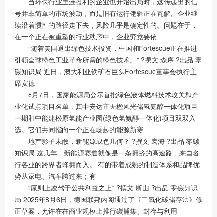
当环保行业里连盈利的企业也开始出局时，这传递出的信
号并非简单的市场波动，而是旧有运行逻辑正在瓦解。企业继
续沿着惯性的路径走下去，风险几乎是确定性的。问题在于，
在一个正在被重塑的行业秩序中，企业究竟要依
“随着美国退出绿色技术投资，中国和Fortescue正在推进
引领全球绿色工业革命所需的绿色技术。” ?撰文 森序 ?出品 零
碳知识局 近日，澳大利亚铁矿石巨头Fortescue董事会执行主
席安德
8月7日，国家能源局公示首批绿色液体燃料技术攻关和产
业化试点项目名单，其中安达市天楹风光储氢氨醇一体化项目
一期和中能建松原氢能产业园(绿色氢氨醇一体化)项目双双入
选。它们共同指向一个正在崛起的能源新赛
地产影子未散，新能源成色几何？ ?撰文 宏海 ?出品 零碳
知识局 这几年，新能源赛道就像是一条拥挤的高速路，来自各
行各业的跨界者蜂拥而入。 有的带着成熟的制造体系和品牌优
势从家电、汽车跨过来；有
“原则上凌驾于公共利益之上” ?撰文 断山 ?出品 零碳知识
局 2025年8月6日，德国联邦内阁通过了《二氧化碳储存法》修
正草案，允许在在商业规模上推行碳捕集、封存与利用