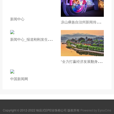
新闻中心
凉
山彝族自治州新闻传媒中心凉山州广电融媒体提升项目竞争性谈判公告
新
闻中心_报道刚刚发生的新闻_光明网
“
全力打赢经济发展翻身仗・加快建成省域经济副中心”主题新闻发布会（阆中专场）举行
中国新闻网
Copyright © 2012-2022 响应式EPE珍珠棉公司 版权所有
Powered by EyouCms