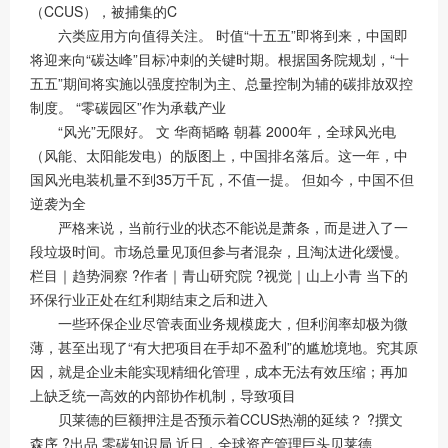
（CCUS），被捕集的C
六类应用方向值得关注。 时值“十五五”即将到来，中国即
将迎来向“碳达峰”目标冲刺的关键时期。根据国务院规划，“十
五五”期间将实施以强度控制为主、总量控制为辅的碳排放双控
制度。 “零碳园区”作为承载产业
“风光”无限好。 文 华商韬略 朝暮 2000年，全球风光电
（风能、太阳能发电）的版图上，中国排名落后。这一年，中
国风光电装机量不到35万千瓦，不值一提。 但如今，中国不但
逆袭为全
严格来说，当前行业的状态不能说是萧条，而是进入了一
段垃圾时间。市场总量见顶但参与者混杂，且淘汰进化缓慢。
栏目｜趋势洞察 ?作者｜青山研究院 ?视觉｜山上小青 当下的
环保行业正处在红利期结束之后和进入
一些环保企业尽管表面业务规模庞大，但利润率却极为微
薄，甚至出现了“有大把项目在手却不盈利”的尴尬境地。究其原
因，就是企业未能实现精细化管理，成本无法有效压缩；再加
上缺乏统一高效的内部协作机制，导致项目
贝莱德的巨额押注是否预示着CCUS热潮的延续？ ?撰文
森序 ?出品 零碳知识局 近日，全球资产管理巨头贝莱德