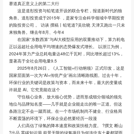
赛道真正意义上的第二大行
这是道彤投资与铅笔道开设的联合专栏，报道新时代的独
角兽。道彤投资成于2015年 ，是家专注命科学领域中早期投资
的险投资公司 。 访谈 撰稿丨铅笔道?吴欣晓 天津又跑出一只未
来独角兽。继去年8月、今年4
在国家“东数西算”与AI大模型应用的双重推动下，算力耗电
正以远超社会用电平均增速的态势爆发式增长。 以浙江为例，
2024年算力产业总耗电量达48亿千瓦时，同比增长超过13%，
显著高于全社会用电量9.5
2025年8月26日，《人工智能+行动纲领》正式印发，这是
国家层面第一次为“AI+传统产业”画出清晰路线图。过去十年，
环保行业的关键词是政策与资本，而未来十年，最大的变量或
许就是 AI。它究竟能在这个
守住核心业务、放大核心优势，进而形成细分领域的领先
地位与品牌知名度——几乎就是企业能走出的唯一正道。但这
条路注定不会一蹴而就。在一个市场机制尚不健全、行业格局
不断震荡的环境下，环保企业必然要经历一段漫
人们高估了绿氢的降本速度和政策扶植力度。 ?撰文 断山
?出品 零碳知识局 前景无限的绿氢项目为何连中东土豪都望而