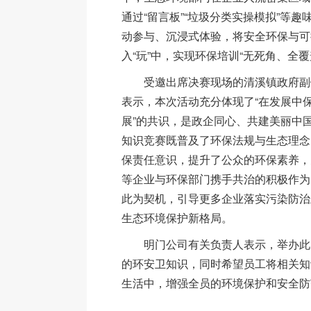
通过“留言板”“垃圾分类实操模拟”等
动参与、沉浸式体验，将安全环保与可
入“玩”中，实现环保培训“无死角、全覆
受邀出席决赛现场的清溪镇政府副
表示，本次活动充分体现了“在发展中
展”的共识，是政企同心、共建美丽中
知识竞赛既普及了环保法规与生态理念
保责任意识，提升了公众的环保素养，
等企业与环保部门携手共治的积极作为
此为契机，引导更多企业落实污染防治
生态环境保护新格局。
明门公司有关负责人表示，举办此
的环安卫知识，同时希望员工将相关知
生活中，增强全员的环境保护和安全防