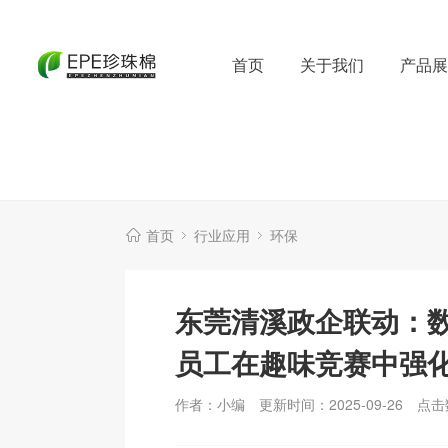
首页
关于我们
产品展
首页
行业应用
环保
东莞清溪政企联动：
员工在趣味竞赛中强
作者：小编
更新时间：2025-09-26
点击